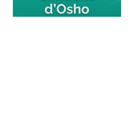
Citations inspirantes d’Osho
(Bhagwan Shree Rajneesh)